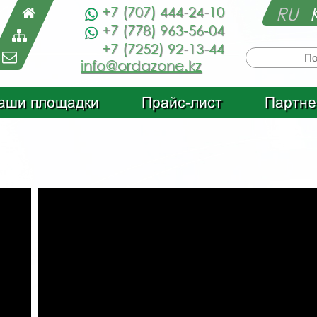
RU
+7 (707) 444-24-10
+7 (778) 963-56-04
+7 (7252) 92-13-44
info@ordazone.kz
аши площадки
Прайс-лист
Партне