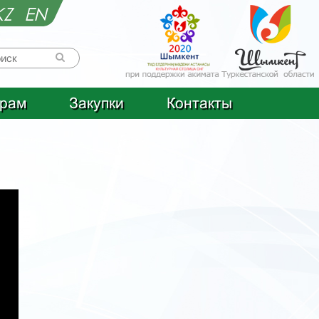
KZ
EN
рам
Закупки
Контакты