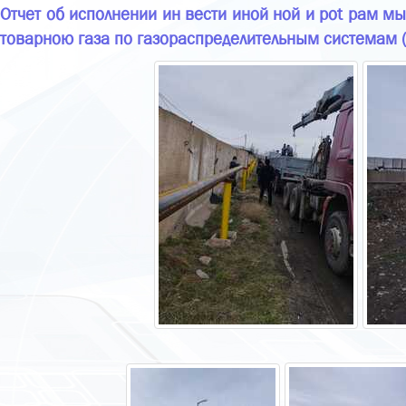
Отчет об исполнении ин вести иной ной и pot рам мы
товарною газа по газораспределительным системам (