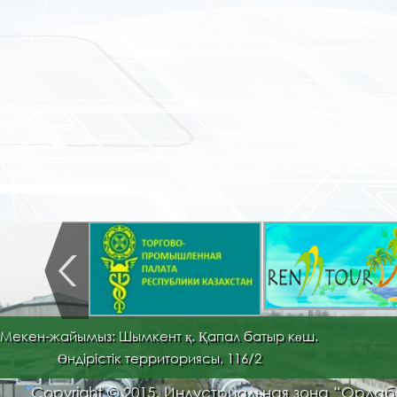
Мекен-жайымыз: Шымкент қ. Қапал батыр көш.
Өндірістік территориясы, 116/2
Copyright © 2015. Индустриальная зона “Орда